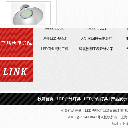
便宜LED工矿灯
小功率LED洗墙灯
户外LED洗墙灯
大功
led照明景观工程
LED商业照明工程
建筑
便宜LED工矿灯
节能改造LED照明工程
节能改造LED照明工程
集成led工矿灯
LED日光灯18W
仿佛
一体化LED日光灯
T8LED日光灯
秋妍首页
|
LED户外灯具
|
LED户内灯具
|
产品展示
室内照明工程
相关产品推挤：LED洗墙灯 LED日光灯 照明工
沪ICP备2024088643号-1
版权所有：
上海
地址：上海奉贤