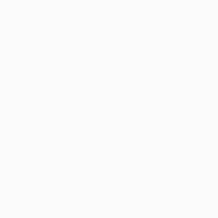
集成led工矿灯
LED日光灯18W
36Wled洗墙灯