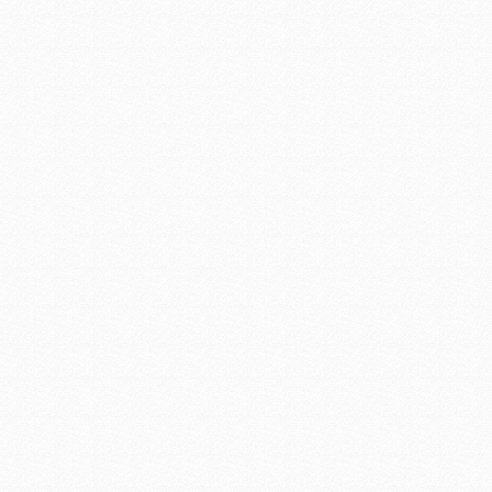
集成led工矿灯
LED日光灯18W
36Wled洗墙灯