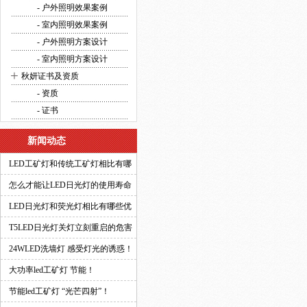
方案设计
- 户外照明效果案例
- 室内照明效果案例
- 户外照明方案设计
- 室内照明方案设计
+
秋妍证书及资质
- 资质
- 证书
新闻动态
LED工矿灯和传统工矿灯相比有哪
些优势？
怎么才能让LED日光灯的使用寿命
更长？
LED日光灯和荧光灯相比有哪些优
势？
T5LED日光灯关灯立刻重启的危害
有多大？
24WLED洗墙灯 感受灯光的诱惑！
大功率led工矿灯 节能！
节能led工矿灯 “光芒四射”！