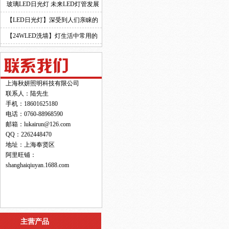
玻璃LED日光灯 未来LED灯管发展
的新趋势！
【LED日光灯】深受到人们亲睐的
原因！
【24WLED洗墙】灯生活中常用的
灯具之一！
上海秋妍照明科技有限公司
联系人：陆先生
手机：18601625180
电话：0760-88968590
邮箱：lukairun@126.com
QQ：2262448470
地址：上海奉贤区
阿里旺铺：
shanghaiqiuyan.1688.com
主营产品