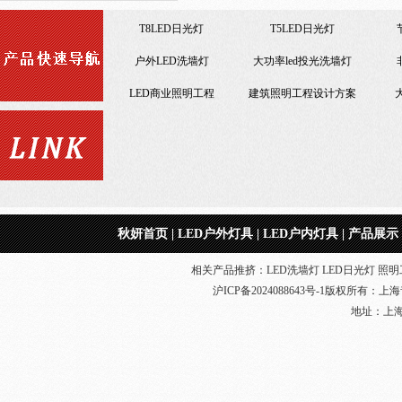
小功率LED洗墙灯
户外LED洗墙灯
大功
led照明景观工程
LED商业照明工程
建筑
便宜LED工矿灯
节能改造LED照明工程
节能改造LED照明工程
集成led工矿灯
LED日光灯18W
仿佛
一体化LED日光灯
T8LED日光灯
秋妍首页
|
LED户外灯具
|
LED户内灯具
|
产品展示
室内照明工程
相关产品推挤：LED洗墙灯 LED日光灯 照明工
沪ICP备2024088643号-1
版权所有：
上海
地址：上海奉贤
led工矿灯照明