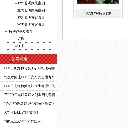
方案设计
- 户外照明效果案例
- 室内照明效果案例
LED5-7W轨道灯B
- 户外照明方案设计
- 室内照明方案设计
+
秋妍证书及资质
- 资质
- 证书
新闻动态
LED工矿灯和传统工矿灯相比有哪
些优势？
怎么才能让LED日光灯的使用寿命
更长？
LED日光灯和荧光灯相比有哪些优
势？
T5LED日光灯关灯立刻重启的危害
有多大？
24WLED洗墙灯 感受灯光的诱惑！
大功率led工矿灯 节能！
节能led工矿灯 “光芒四射”！