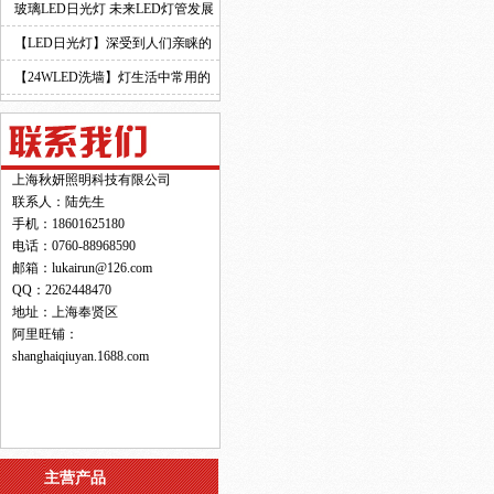
玻璃LED日光灯 未来LED灯管发展
的新趋势！
【LED日光灯】深受到人们亲睐的
原因！
【24WLED洗墙】灯生活中常用的
灯具之一！
上海秋妍照明科技有限公司
联系人：陆先生
手机：18601625180
电话：0760-88968590
邮箱：lukairun@126.com
QQ：2262448470
地址：上海奉贤区
阿里旺铺：
shanghaiqiuyan.1688.com
主营产品