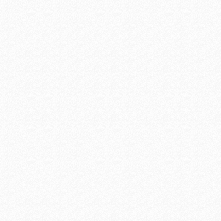
集成led工矿灯
LED日光灯18W
36Wled洗墙灯