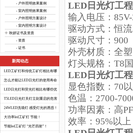
LED日光灯工程
方案设计
- 户外照明效果案例
- 室内照明效果案例
输入电压：85V-
- 户外照明方案设计
- 室内照明方案设计
驱动方式：恒流
+
秋妍证书及资质
驱动尺寸：900
- 资质
- 证书
外壳材质：全塑
灯头规格：T8
新闻动态
LED工矿灯和传统工矿灯相比有哪
LED日光灯工程
些优势？
怎么才能让LED日光灯的使用寿命
显色指数：70
更长？
LED日光灯和荧光灯相比有哪些优
色温：2700-700
势？
T5LED日光灯关灯立刻重启的危害
功率因素：高PF
有多大？
24WLED洗墙灯 感受灯光的诱惑！
大功率led工矿灯 节能！
效率：95%以上
节能led工矿灯 “光芒四射”！