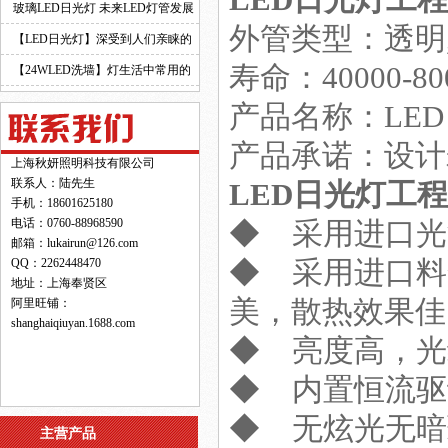
LED日光灯工程
玻璃LED日光灯 未来LED灯管发展
外管类型：透明
的新趋势！
【LED日光灯】深受到人们亲睐的
寿命：40000-8
原因！
【24WLED洗墙】灯生活中常用的
灯具之一！
产品名称：LE
产品承诺：设计
上海秋妍照明科技有限公司
联系人：陆先生
LED日光灯工程
手机：18601625180
电话：0760-88968590
◆ 采用进口光
邮箱：lukairun@126.com
QQ：2262448470
◆ 采用进口料
地址：上海奉贤区
美，散热效果佳
阿里旺铺：
shanghaiqiuyan.1688.com
◆ 亮度高，光
◆ 内置恒流驱
◆ 无炫光无暗
主营产品