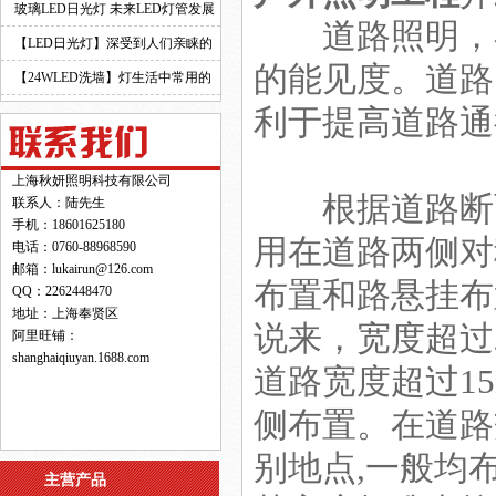
玻璃LED日光灯 未来LED灯管发展
道路照明，在
的新趋势！
【LED日光灯】深受到人们亲睐的
的能见度。道路
原因！
【24WLED洗墙】灯生活中常用的
灯具之一！
利于提高道路通
上海秋妍照明科技有限公司
根据道路断面
联系人：陆先生
手机：18601625180
用在道路两侧对
电话：0760-88968590
邮箱：lukairun@126.com
布置和路悬挂布
QQ：2262448470
地址：上海奉贤区
说来，宽度超过
阿里旺铺：
shanghaiqiuyan.1688.com
道路宽度超过1
侧布置。在道路
别地点,一般均
主营产品