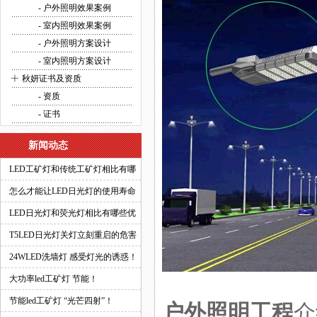
方案设计
- 户外照明效果案例
- 室内照明效果案例
- 户外照明方案设计
- 室内照明方案设计
+
秋妍证书及资质
- 资质
- 证书
新闻动态
LED工矿灯和传统工矿灯相比有哪
些优势？
怎么才能让LED日光灯的使用寿命
更长？
LED日光灯和荧光灯相比有哪些优
势？
T5LED日光灯关灯立刻重启的危害
有多大？
24WLED洗墙灯 感受灯光的诱惑！
大功率led工矿灯 节能！
节能led工矿灯 “光芒四射”！
户外照明工程
介