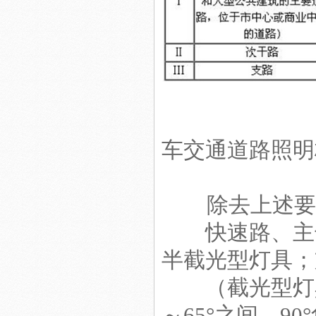
LED日光灯18W
车交通道路照明
36Wled洗墙灯
除去上述要求
快速路、主干
半截光型灯具；
led照明景观工程
（截光型灯具
～65°之间，9