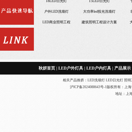
小功率LED洗墙灯
户外LED洗墙灯
大功
led照明景观工程
LED商业照明工程
建筑
便宜LED工矿灯
节能改造LED照明工程
集成led工矿灯
LED日光灯18W
仿佛
一体化LED日光灯
T8LED日光灯
秋妍首页
|
LED户外灯具
|
LED户内灯具
|
产品展示
相关产品推挤：LED洗墙灯 LED日光灯 照明工
沪ICP备2024088643号-1
版权所有：
上海
地址：上海奉贤