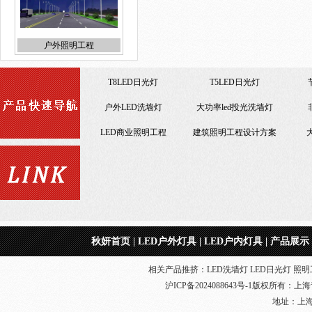
户外照明工程
T8LED日光灯
T5LED日光灯
户外LED洗墙灯
大功率led投光洗墙灯
LED商业照明工程
建筑照明工程设计方案
便宜LED工矿灯
节能改造LED照明工程
室内照明工程
LED日光灯18W
仿佛山照明LED日光灯
仿
秋妍首页
|
LED户外灯具
|
LED户内灯具
|
产品展示
节能改造LED照明工程
相关产品推挤：LED洗墙灯 LED日光灯 照明工
沪ICP备2024088643号-1
版权所有：
上海
地址：上海奉贤