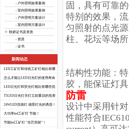
固，具有可靠的
方案设计
- 户外照明效果案例
- 室内照明效果案例
特别的效果，流
- 户外照明方案设计
- 室内照明方案设计
匀照射的点光源
+
秋妍证书及资质
柱、花坛等场所
- 资质
- 证书
新闻动态
LED工矿灯和传统工矿灯相比有哪
结构性功能：特
些优势？
怎么才能让LED日光灯的使用寿命
胶，能保证灯具
更长？
LED日光灯和荧光灯相比有哪些优
防雷
势？
T5LED日光灯关灯立刻重启的危害
设计中采用针对
有多大？
24WLED洗墙灯 感受灯光的诱惑！
大功率led工矿灯 节能！
性能符合IEC61
节能led工矿灯 “光芒四射”！