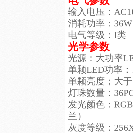
电气参数
输入电压：AC100
消耗功率：36W 
电气等级：I类
便宜LED工矿灯
光学参数
光源：大功率LE
单颗LED功率：1
节能改造LED照明工程
单颗亮度；大于1
灯珠数量：36PC
发光颜色：RG
兰）
室内照明工程
灰度等级：256X2