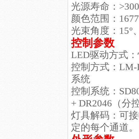
光源寿命：>300
颜色范围：167
光束角度：15°、3
led工矿灯照明
控制参数
LED驱动方式：
控制方式：LM-D
系统
LED日光灯工程
控制系统：SD800
+ DR2046（分
灯具解码：可接
LED玻璃日光灯1.2米 LED日
定的每个通道。
光灯厂家