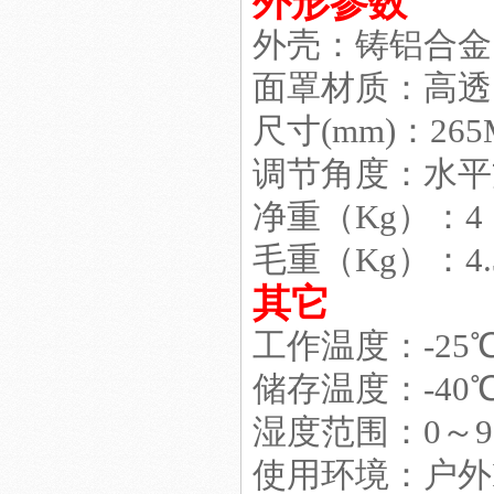
外形参数
外壳：铸铝合金.
面罩材质：高透
集成led工矿灯
尺寸(mm)：265M
调节角度：水平方向
净重（Kg）：4
毛重（Kg）：4.
LED日光灯18W
其它
工作温度：-25
储存温度：-40
湿度范围：0～9
36Wled洗墙灯
使用环境：户外I