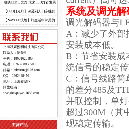
current）高可达3
玻璃LED日光灯 未来LED灯管发展
系统及调光解
的新趋势！
【LED日光灯】深受到人们亲睐的
调光解码器与L
原因！
【24WLED洗墙】灯生活中常用的
灯具之一！
A：减少了外部
安装成本低。
上海秋妍照明科技有限公司
联系人：陆先生
B：节省安装成
手机：18601625180
电话：0760-88968590
统信号的稳定传
邮箱：lukairun@126.com
QQ：2262448470
C：信号线路简
地址：上海奉贤区
的差分485及
阿里旺铺：
shanghaiqiuyan.1688.com
并联控制，单灯
超过300M（
现稳定传输。
主营产品